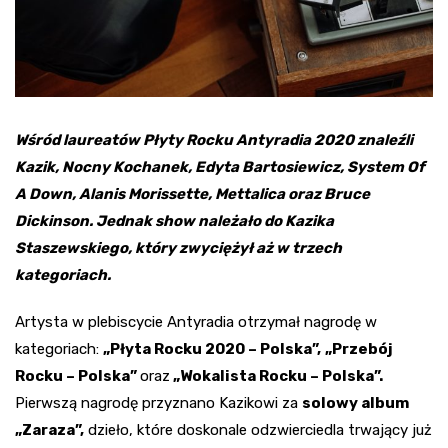
Wśród laureatów Płyty Rocku Antyradia 2020 znaleźli
Kazik, Nocny Kochanek, Edyta Bartosiewicz, System Of
A Down, Alanis Morissette, Mettalica oraz Bruce
Dickinson. Jednak show należało do Kazika
Staszewskiego, który zwyciężył aż w trzech
kategoriach.
Artysta w plebiscycie Antyradia otrzymał nagrodę w
kategoriach:
„Płyta Rocku 2020 – Polska”,
„Przebój
Rocku – Polska”
oraz
„Wokalista Rocku – Polska”.
Pierwszą nagrodę przyznano Kazikowi za
solowy album
„Zaraza”,
dzieło, które doskonale odzwierciedla trwający już