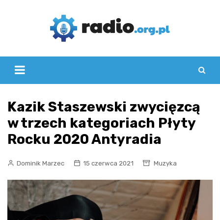
Skip
to
content
Kazik Staszewski zwycięzcą
w trzech kategoriach Płyty
Rocku 2020 Antyradia
Dominik Marzec
15 czerwca 2021
Muzyka