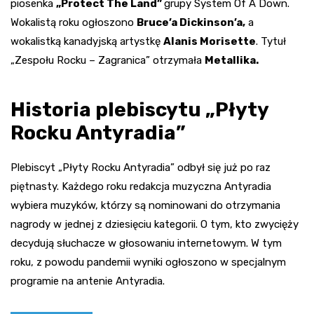
piosenka
„Protect The Land”
grupy System Of A Down.
Wokalistą roku ogłoszono
Bruce’a Dickinson’a,
a
wokalistką kanadyjską artystkę
Alanis Morisette
. Tytuł
„Zespołu Rocku – Zagranica” otrzymała
Metallika.
Historia plebiscytu „Płyty
Rocku Antyradia”
Plebiscyt „Płyty Rocku Antyradia” odbył się już po raz
piętnasty. Każdego roku redakcja muzyczna Antyradia
wybiera muzyków, którzy są nominowani do otrzymania
nagrody w jednej z dziesięciu kategorii. O tym, kto zwycięży
decydują słuchacze w głosowaniu internetowym. W tym
roku, z powodu pandemii wyniki ogłoszono w specjalnym
programie na antenie Antyradia.