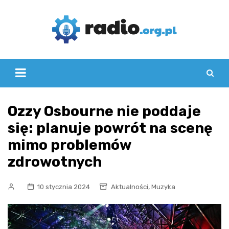
Skip
to
content
Ozzy Osbourne nie poddaje
się: planuje powrót na scenę
mimo problemów
zdrowotnych
,
10 stycznia 2024
Aktualności
Muzyka