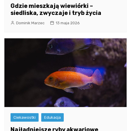
Gdzie mieszkają wiewiórki –
siedliska, zwyczaje i tryb życia
Dominik Marzec
13 maja 2026
Ciekawostki
Edukacja
Najładniejsze ryby akwariowe