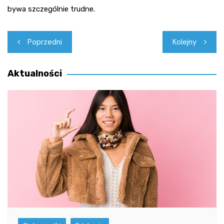
bywa szczególnie trudne.
Nawigacja
Poprzedni
Kolejny
wpisu
Aktualności