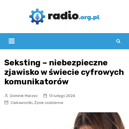
Skip
to
content
Seksting – niebezpieczne
zjawisko w świecie cyfrowych
komunikatorów
Dominik Marzec
13 lutego 2024
,
Ciekawostki
Życie codzienne