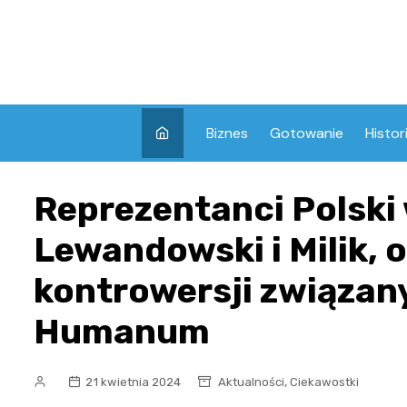
Skip
to
content
Biznes
Gotowanie
Histor
Reprezentanci Polski 
Lewandowski i Milik, 
kontrowersji związan
Humanum
,
21 kwietnia 2024
Aktualności
Ciekawostki