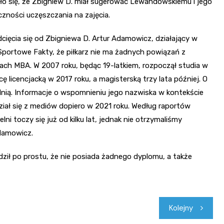
ło się, że Zbigniew D. miał sugerować Lewandowskiemu i jego
ności uczęszczania na zajęcia.
dcięcia się od Zbigniewa D. Artur Adamowicz, działający w
portowe Fakty, że piłkarz nie ma żadnych powiązań z
ach MBA. W 2007 roku, będąc 19-latkiem, rozpoczął studia w
ę licencjacką w 2017 roku, a magisterską trzy lata później. O
lnią. Informacje o wspomnieniu jego nazwiska w kontekście
iał się z mediów dopiero w 2021 roku. Według raportów
i toczy się już od kilku lat, jednak nie otrzymaliśmy
Adamowicz.
erdził po prostu, że nie posiada żadnego dyplomu, a także
Kolejny