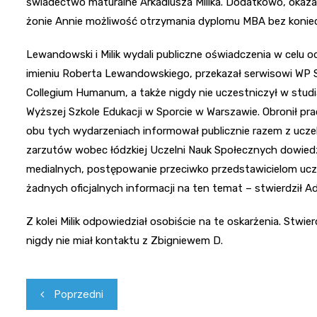
świadectwo maturalne Arkadiusza Milika. Dodatkowo, okaza
żonie Annie możliwość otrzymania dyplomu MBA bez koniecz
Lewandowski i Milik wydali publiczne oświadczenia w celu o
imieniu Roberta Lewandowskiego, przekazał serwisowi WP S
Collegium Humanum, a także nigdy nie uczestniczył w studi
Wyższej Szkole Edukacji w Sporcie w Warszawie. Obronił prac
obu tych wydarzeniach informował publicznie razem z ucze
zarzutów wobec łódzkiej Uczelni Nauk Społecznych dowiedz
medialnych, postępowanie przeciwko przedstawicielom uczeln
żadnych oficjalnych informacji na ten temat – stwierdził 
Z kolei Milik odpowiedział osobiście na te oskarżenia. Stwi
nigdy nie miał kontaktu z Zbigniewem D.
Nawigacja
Poprzedni