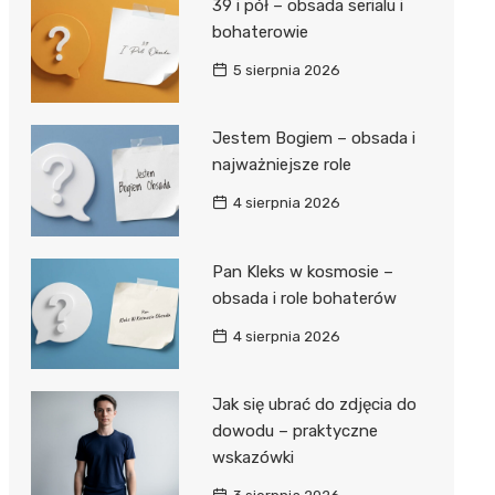
39 i pół – obsada serialu i
bohaterowie
5 sierpnia 2026
Jestem Bogiem – obsada i
najważniejsze role
4 sierpnia 2026
Pan Kleks w kosmosie –
obsada i role bohaterów
4 sierpnia 2026
Jak się ubrać do zdjęcia do
dowodu – praktyczne
wskazówki