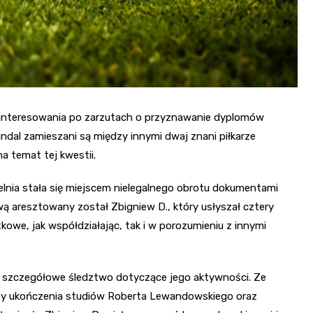
ainteresowania po zarzutach o przyznawanie dyplomów
ndal zamieszani są między innymi dwaj znani piłkarze
a temat tej kwestii.
elnia stała się miejscem nielegalnego obrotu dokumentami
ą aresztowany został Zbigniew D., który usłyszał cztery
owe, jak współdziałając, tak i w porozumieniu z innymi
 szczegółowe śledztwo dotyczące jego aktywności. Ze
y ukończenia studiów Roberta Lewandowskiego oraz