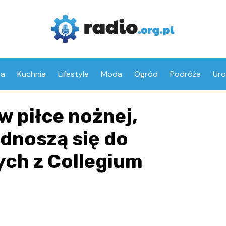
ia
Kuchnia
Lifestyle
Moda
Ogród
Podróże
Ur
w piłce nożnej,
odnoszą się do
ych z Collegium