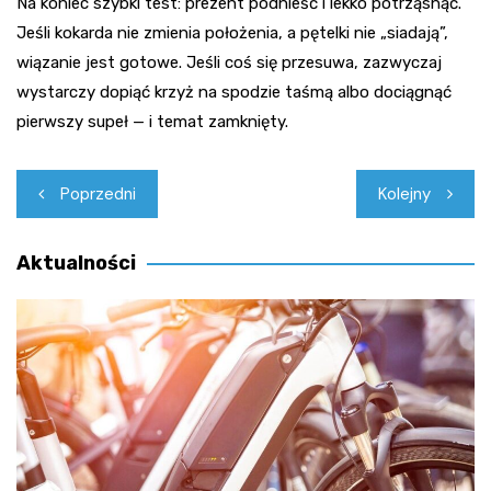
Na koniec szybki test: prezent podnieść i lekko potrząsnąć.
Jeśli kokarda nie zmienia położenia, a pętelki nie „siadają”,
wiązanie jest gotowe. Jeśli coś się przesuwa, zazwyczaj
wystarczy dopiąć krzyż na spodzie taśmą albo dociągnąć
pierwszy supeł — i temat zamknięty.
Nawigacja
Poprzedni
Kolejny
wpisu
Aktualności