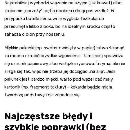
Najstabilniej wychodzi wiązanie na szyjce (jak krawat) albo
zrobienie „uprzęży”: pętla dookoła i drugi pas wzdłuż. W
przypadku butelki sensownie wygląda też kokarda
przesunięta lekko z boku, bo na idealnym środku często
zahacza o dłoń przy noszeniu.
Miękkie pakunki (np. sweter owinięty w papier) łatwo ścisnąć
za mocno i zrobić brzydkie wgniecenie. Tam lepiej sprawdza
się sznurek papierowy albo wstążka rypsowa: trzyma, ale nie
ślizga się tak, więc nie trzeba jej dociągać „na siłę”. Jeśli
pakunek jest bardzo miękki, warto pod węzeł dać mały
kartonik (np. fragment tektury) – kokarda będzie miała
twardszą podstawę i nie zapadnie się.
Najczęstsze błędy i
szybkie poprawki (bez