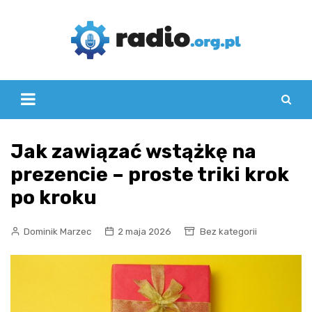
Skip
to
content
Jak zawiązać wstążkę na
prezencie – proste triki krok
po kroku
Dominik Marzec
2 maja 2026
Bez kategorii