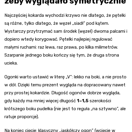
żeby wyglądało symetrycznie
Najczęściej kokarda wychodzi krzywo nie dlatego, że pętelki
są różne, tylko dlatego, że węzeł „siadł” pod kątem.
Wystarczy przytrzymać sam środek (węzeł) dwoma palcami i
dopiero wtedy korygować. Pętelki najlepiej regulować
małymi ruchami: raz lewa, raz prawa, po kilka milimetrów.
Szarpanie jednego boku kończy się tym, że druga strona
ucieka.
Ogonki warto ustawić w literę „V”: lekko na boki, a nie prosto
w dół. Dzięki temu prezent wygląda na dopracowany nawet
przy prostej kokardzie. Długość ogonów dobrze wygląda,
gdy każdy ma mniej więcej długość
1–1,5
szerokości
krótszego boku pudełka (nie jest to reguła „na sztywno”, ale
ratuje proporcje).
Na koniec cięcie: klasyczny „jaskółczy ogon” (wcięcie w