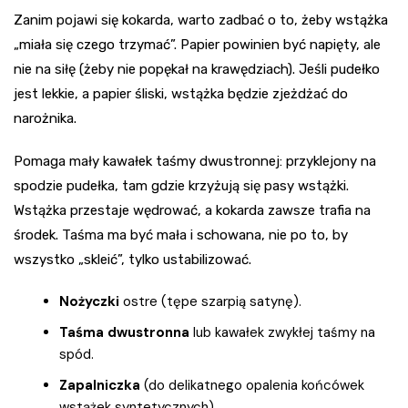
Zanim pojawi się kokarda, warto zadbać o to, żeby wstążka
„miała się czego trzymać”. Papier powinien być napięty, ale
nie na siłę (żeby nie popękał na krawędziach). Jeśli pudełko
jest lekkie, a papier śliski, wstążka będzie zjeżdżać do
narożnika.
Pomaga mały kawałek taśmy dwustronnej: przyklejony na
spodzie pudełka, tam gdzie krzyżują się pasy wstążki.
Wstążka przestaje wędrować, a kokarda zawsze trafia na
środek. Taśma ma być mała i schowana, nie po to, by
wszystko „skleić”, tylko ustabilizować.
Nożyczki
ostre (tępe szarpią satynę).
Taśma dwustronna
lub kawałek zwykłej taśmy na
spód.
Zapalniczka
(do delikatnego opalenia końcówek
wstążek syntetycznych).