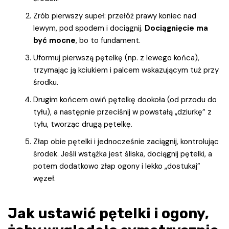
Zrób pierwszy supeł: przełóż prawy koniec nad
lewym, pod spodem i dociągnij.
Dociągnięcie ma
być mocne
, bo to fundament.
Uformuj pierwszą pętelkę (np. z lewego końca),
trzymając ją kciukiem i palcem wskazującym tuż przy
środku.
Drugim końcem owiń pętelkę dookoła (od przodu do
tyłu), a następnie przeciśnij w powstałą „dziurkę” z
tyłu, tworząc drugą pętelkę.
Złap obie pętelki i jednocześnie zaciągnij, kontrolując
środek. Jeśli wstążka jest śliska, dociągnij pętelki, a
potem dodatkowo złap ogony i lekko „dostukaj”
węzeł.
Jak ustawić pętelki i ogony,