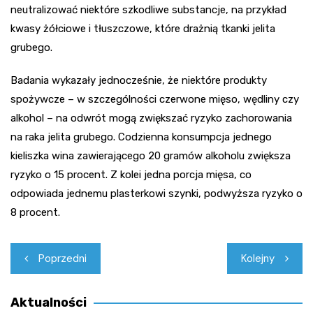
neutralizować niektóre szkodliwe substancje, na przykład
kwasy żółciowe i tłuszczowe, które drażnią tkanki jelita
grubego.
Badania wykazały jednocześnie, że niektóre produkty
spożywcze – w szczególności czerwone mięso, wędliny czy
alkohol – na odwrót mogą zwiększać ryzyko zachorowania
na raka jelita grubego. Codzienna konsumpcja jednego
kieliszka wina zawierającego 20 gramów alkoholu zwiększa
ryzyko o 15 procent. Z kolei jedna porcja mięsa, co
odpowiada jednemu plasterkowi szynki, podwyższa ryzyko o
8 procent.
Nawigacja
Poprzedni
Kolejny
wpisu
Aktualności