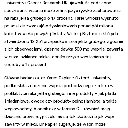
University i Cancer Research UK ujawnili, że codzienne
spożywanie wapnia może zmniejszyć ryzyko zachorowania
na raka jelita grubego o 17 procent. Takie wnioski wysnuto
po analizie zwyczajów żywieniowych ponad pół miliona
kobiet w wieku powyżej 16 lat z Wielkiej Brytanii, u których
stwierdzono 12 251 przypadków raka jelita grubego. Zgodnie
z ich obserwacjami, dzienna dawka 300 mg wapnia, zawarta
w dużej szklance mleka, obniża ryzyko wystąpienia tej
choroby o 17 procent.
Główna badaczka, dr Karen Papier z Oxford University,
podkreślała znaczenie wapnia pochodzącego z mleka w
profilaktyce raka jelita grubego. Inne produkty – jak płatki
śniadaniowe, owoce czy produkty pełnoziarniste, a także
węglowodany, błonnik czy witamina C – również mają
działanie prewencyjne, ale nie są tak skuteczne jak wapń
zawarty w mleku. Dr Papier sugeruje, że wapń może