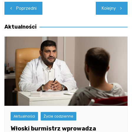
Nawigacja
Poprzedni
Kolejny
wpisu
Aktualności
Aktualności
Życie codzienne
Włoski burmistrz wprowadza