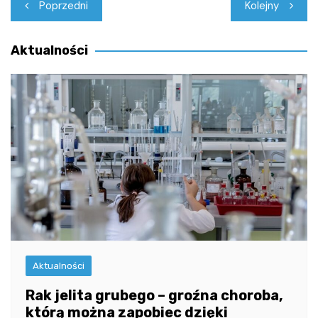
Nawigacja
Poprzedni
Kolejny
wpisu
Aktualności
Aktualności
Rak jelita grubego – groźna choroba,
którą można zapobiec dzięki