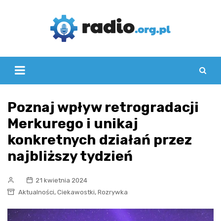
Skip
to
content
Poznaj wpływ retrogradacji
Merkurego i unikaj
konkretnych działań przez
najbliższy tydzień
21 kwietnia 2024
,
,
Aktualności
Ciekawostki
Rozrywka