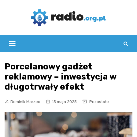
Skip
to
content
Porcelanowy gadżet
reklamowy – inwestycja w
długotrwały efekt
Dominik Marzec
15 maja 2025
Pozostałe