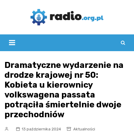
Skip
to
content
Dramatyczne wydarzenie na
drodze krajowej nr 50:
Kobieta u kierownicy
volkswagena passata
potrąciła śmiertelnie dwoje
przechodniów
13 października 2024
Aktualności