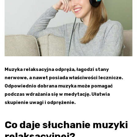
Muzyka relaksacyjna odpręża, łagodzi stany
nerwowe, a nawet posiada właściwości lecznicze.
Odpowiednio dobrana muzyka może pomagać
podczas wdrażania się w medytację. Ułatwia
skupienie uwagi i odprężenie.
Co daje słuchanie muzyki
relaksacyjnej?