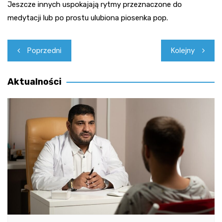
Jeszcze innych uspokajają rytmy przeznaczone do
medytacji lub po prostu ulubiona piosenka pop.
Nawigacja
Poprzedni
Kolejny
wpisu
Aktualności