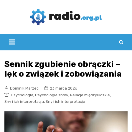
Skip
to
content
Sennik zgubienie obrączki –
lęk o związek i zobowiązania
Dominik Marzec
23 marca 2026
,
,
,
Psychologia
Psychologia snów
Relacje międzyludzkie
,
Sny i ich interpretacja
Sny i ich interpretacje