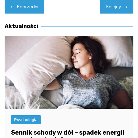
Nawigacja
Poprzedni
Kolejny
wpisu
Aktualności
Psychologia
Sennik schody w dół – spadek energii