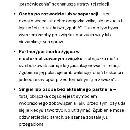
„przećwiczenia” scenariusza utraty tej relacji.
Osoba po rozwodzie lub w separacji
– sen
często wraca jak echo: obrączka znika, ale uczucia i
lojalności nie tak łatwo „zgubić”. Taki motyw bywa
wyrazem żałoby po związku, poczucia winy lub
niezamkniętych spraw.
Partner/partnerka żyjąca w
niesformalizowanym związku
– obrączka może
symbolizować samą ideę „usankcjonowania” relacji.
Zgubienie jej pokazuje ambiwalencję: chęć bliskości i
jednoczesny opór przed formalnym „na zawsze”.
Singiel lub osoba bez aktualnego partnera
–
tutaj obrączka częściej jest symbolem
wyobrażonego zobowiązania, lęku przed tym, czy uda
się je kiedyś stworzyć lub utrzymać. Zgubienie może
odzwierciedlać strach, że szansa została już
przegapiona.