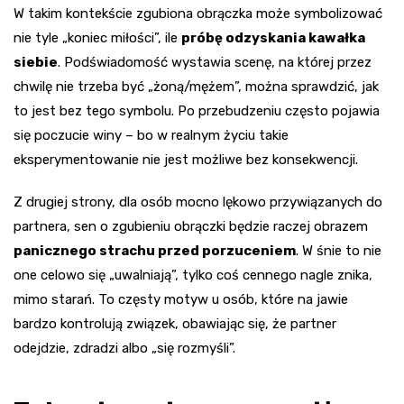
W takim kontekście zgubiona obrączka może symbolizować
nie tyle „koniec miłości”, ile
próbę odzyskania kawałka
siebie
. Podświadomość wystawia scenę, na której przez
chwilę nie trzeba być „żoną/mężem”, można sprawdzić, jak
to jest bez tego symbolu. Po przebudzeniu często pojawia
się poczucie winy – bo w realnym życiu takie
eksperymentowanie nie jest możliwe bez konsekwencji.
Z drugiej strony, dla osób mocno lękowo przywiązanych do
partnera, sen o zgubieniu obrączki będzie raczej obrazem
panicznego strachu przed porzuceniem
. W śnie to nie
one celowo się „uwalniają”, tylko coś cennego nagle znika,
mimo starań. To częsty motyw u osób, które na jawie
bardzo kontrolują związek, obawiając się, że partner
odejdzie, zdradzi albo „się rozmyśli”.