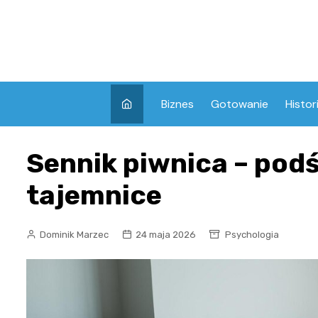
Skip
to
content
Biznes
Gotowanie
Histor
Sennik piwnica – podś
tajemnice
Dominik Marzec
24 maja 2026
Psychologia