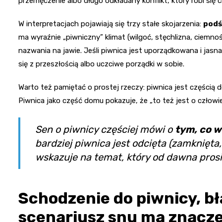
przemęczenie albo długo odkładany konflikt, który robi się ci
W interpretacjach pojawiają się trzy stałe skojarzenia:
podś
ma wyraźnie „piwniczny” klimat (wilgoć, stęchlizna, ciemno
nazwania na jawie. Jeśli piwnica jest uporządkowana i jas
się z przeszłością albo uczciwe porządki w sobie.
Warto też pamiętać o prostej rzeczy: piwnica jest części
Piwnica jako część domu pokazuje, że „to też jest o człowiek
Sen o piwnicy częściej mówi o
tym, co 
bardziej piwnica jest odcięta (zamknięta
wskazuje na temat, który od dawna prosi
Schodzenie do piwnicy, bł
scenariusz snu ma znacz