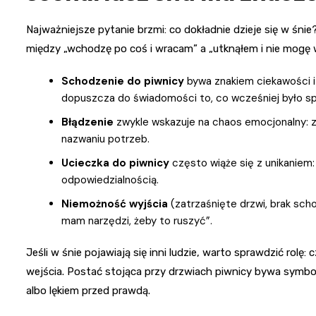
Najważniejsze pytanie brzmi: co dokładnie dzieje się w śni
między „wchodzę po coś i wracam” a „utknąłem i nie mogę 
Schodzenie do piwnicy
bywa znakiem ciekawości i
dopuszcza do świadomości to, co wcześniej było s
Błądzenie
zwykle wskazuje na chaos emocjonalny: z
nazwaniu potrzeb.
Ucieczka do piwnicy
często wiąże się z unikaniem:
odpowiedzialnością.
Niemożność wyjścia
(zatrzaśnięte drzwi, brak scho
mam narzędzi, żeby to ruszyć”.
Jeśli w śnie pojawiają się inni ludzie, warto sprawdzić rolę:
wejścia. Postać stojąca przy drzwiach piwnicy bywa sym
albo lękiem przed prawdą.