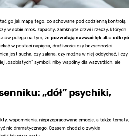
zytać go jak mapę tego, co schowane pod codzienną kontrolą.
zy w sobie mrok, zapachy, zamknięte drzwi i rzeczy, których
h snów polega na tym, że
pozwalają nazwać lęk
albo
odkryć
kać w postaci napięcia, drażliwości czy bezsenności.
ica jest sucha, czy zalana, czy można w niej oddychać, i czy
ej „osobistych” symboli: niby wspólny dla wszystkich, ale
senniku: „dół” psychiki,
kty, wspomnienia, nieprzepracowane emocje, a także tematy,
 być nic dramatycznego. Czasem chodzi o zwykłe