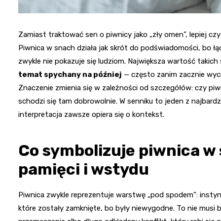
Zamiast traktować sen o piwnicy jako „zły omen”, lepiej c
Piwnica w snach działa jak skrót do podświadomości, bo łąc
zwykle nie pokazuje się ludziom. Największa wartość takic
temat spychany na później
— często zanim zacznie wycie
Znaczenie zmienia się w zależności od szczegółów: czy piwn
schodzi się tam dobrowolnie. W senniku to jeden z najbardzi
interpretacja zawsze opiera się o kontekst.
Co symbolizuje piwnica w 
pamięci i wstydu
Piwnica zwykle reprezentuje warstwę „pod spodem”: instyn
które zostały zamknięte, bo były niewygodne. To nie musi