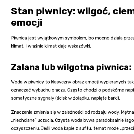
Stan piwnicy: wilgoć, cie
emocji
Piwnica jest wyjątkowym symbolem, bo mocno działa przez z
klimat. I właśnie klimat daje wskazówki.
Zalana lub wilgotna piwnica:
Woda w piwnicy to klasyczny obraz emocji wypieranych tak
oznaczać wybuchu płaczu. Często chodzi o podskórne napię
somatyczne sygnały (ścisk w żołądku, napięte barki).
Znaczenie zmienia się w zależności od rodzaju wody. Mętna
„niechciane” uczucia. Czysta woda bywa paradoksalnie łagod
oczyszczeniu. Jeśli woda kapie z sufitu, temat może „przecie