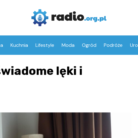
ia
Kuchnia
Lifestyle
Moda
Ogród
Podróże
Ur
wiadome lęki i