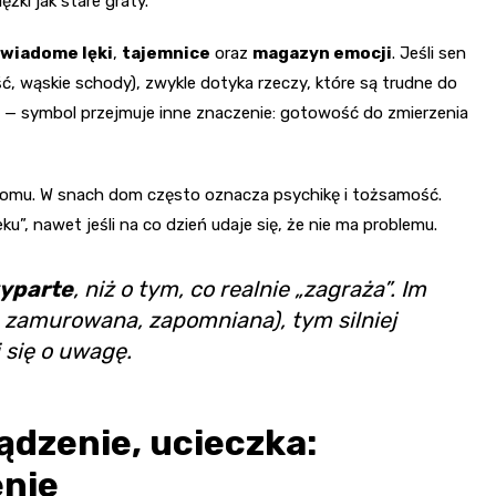
ężki jak stare graty.
wiadome lęki
,
tajemnice
oraz
magazyn emocji
. Jeśli sen
ść, wąskie schody), zwykle dotyka rzeczy, które są trudne do
na — symbol przejmuje inne znaczenie: gotowość do zmierzenia
ą domu. W snach dom często oznacza psychikę i tożsamość.
u”, nawet jeśli na co dzień udaje się, że nie ma problemu.
wyparte
, niż o tym, co realnie „zagraża”. Im
, zamurowana, zapomniana), tym silniej
 się o uwagę.
ądzenie, ucieczka:
enie