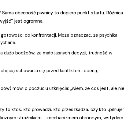
e? Sama obecność piwnicy to dopiero punkt startu. Różnica
wyjść” jest ogromna.
 gotowości do konfrontacji. Może oznaczać, że psychika
pychane.
a dużo bodźców, za mało jasnych decyzji, trudność w
 chęcią schowania się przed konfliktem, oceną,
dów) mówi o poczuciu utknięcia: „wiem, że coś jest, ale nie
 czy to ktoś, kto prowadzi, kto przeszkadza, czy kto „pilnuje”
bolicznym strażnikiem — mechanizmem obronnym, wstydem