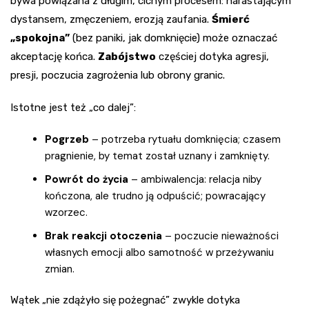
bywa powiązana z długim, cichym procesem: narastającym
dystansem, zmęczeniem, erozją zaufania.
Śmierć
„spokojna”
(bez paniki, jak domknięcie) może oznaczać
akceptację końca.
Zabójstwo
częściej dotyka agresji,
presji, poczucia zagrożenia lub obrony granic.
Istotne jest też „co dalej”:
Pogrzeb
– potrzeba rytuału domknięcia; czasem
pragnienie, by temat został uznany i zamknięty.
Powrót do życia
– ambiwalencja: relacja niby
kończona, ale trudno ją odpuścić; powracający
wzorzec.
Brak reakcji otoczenia
– poczucie nieważności
własnych emocji albo samotność w przeżywaniu
zmian.
Wątek „nie zdążyło się pożegnać” zwykle dotyka