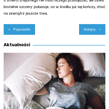
o śmierci znajomego nie musi niczego przesądzać, ale bywa
brutalnie szczery: pokazuje, co w środku już się kończy, choć
na zewnątrz jeszcze trwa.
Nawigacja
Poprzedni
Kolejny
wpisu
Aktualności