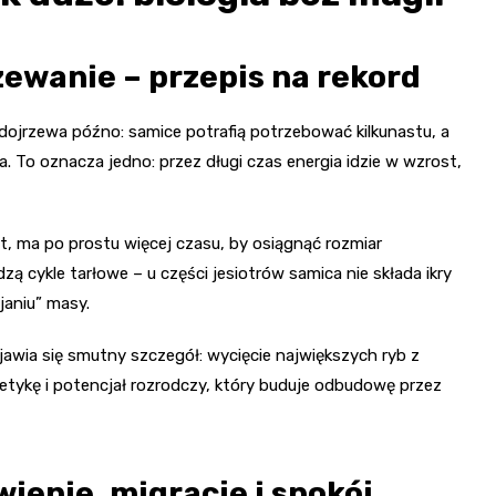
ewanie – przepis na rekord
 dojrzewa późno: samice potrafią potrzebować kilkunastu, a
ła. To oznacza jedno: przez długi czas energia idzie w wzrost,
lat, ma po prostu więcej czasu, by osiągnąć rozmiar
ą cykle tarłowe – u części jesiotrów samica nie składa ikry
ijaniu” masy.
ojawia się smutny szczegół: wycięcie największych ryb z
enetykę i potencjał rozrodczy, który buduje odbudowę przez
enie, migracje i spokój