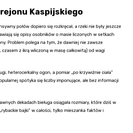
 rejonu Kaspijskiego
sywny połów dopiero się rozkręcał, a rzeki nie były jeszcze
jawiają się opisy osobników o masie liczonych w setkach
ny. Problem polega na tym, że dawniej nie zawsze
 czasem z ikrą wliczoną w masę całkowitą) od wagi
gi, heterocerkalny ogon, a pomiar „po krzywiźnie ciała”
pularnej spotyka się liczby imponujące, ale bez informacji:
wnych dekadach bieługa osiągała rozmiary, które dziś w
rybackie bajki” w całości, tylko mieszanka faktów i