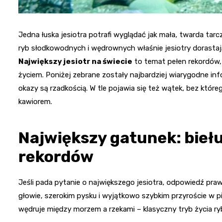
Jedna łuska jesiotra potrafi wyglądać jak mała, twarda tarc
ryb słodkowodnych i wędrownych właśnie jesiotry dorastają
Największy jesiotr na świecie
to temat pełen rekordów, 
życiem. Poniżej zebrane zostały najbardziej wiarygodne inf
okazy są rzadkością. W tle pojawia się też wątek, bez któreg
kawiorem.
Największy gatunek: bieł
rekordów
Jeśli pada pytanie o największego jesiotra, odpowiedź pra
głowie, szerokim pysku i wyjątkowo szybkim przyroście w 
wędruje między morzem a rzekami – klasyczny tryb życia r