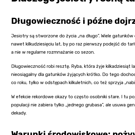
Długowieczność i późne dojrz
Jesiotry są stworzone do życia „na długo”. Wiele gatunków
nawet kilkudziesięciu lat, by po raz pierwszy podejść do tar
a nie w regularne rozmnażanie co sezon.
Długowieczność robi resztę. Ryba, która żyje kilkadziesiąt 
nieosiągalny dla gatunków żyjących krótko. Do tego dochodz
co roku, tylko w odstępach kilkuletnich, co też sprzyja „nab
W efekcie rekordowe okazy to często osobniki stare. I tu p
populacji nie zabiera tylko „jednego grubasa”, ale usuwa g
dekady.
Warunki środowiskowe: pożywi