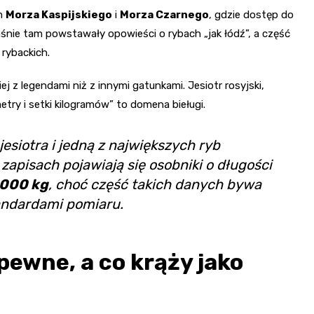
em
Morza Kaspijskiego
i
Morza Czarnego
, gdzie dostęp do
Właśnie tam powstawały opowieści o rybach „jak łódź”, a część
rybackich.
j z legendami niż z innymi gatunkami. Jesiotr rosyjski,
etry i setki kilogramów” to domena bieługi.
esiotra i jedną z największych ryb
apisach pojawiają się osobniki o długości
1000 kg
, choć część takich danych bywa
andardami pomiaru.
pewne, a co krąży jako