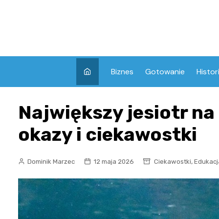
Skip
to
content
Biznes
Gotowanie
Histor
Największy jesiotr na
okazy i ciekawostki
,
Dominik Marzec
12 maja 2026
Ciekawostki
Edukacj