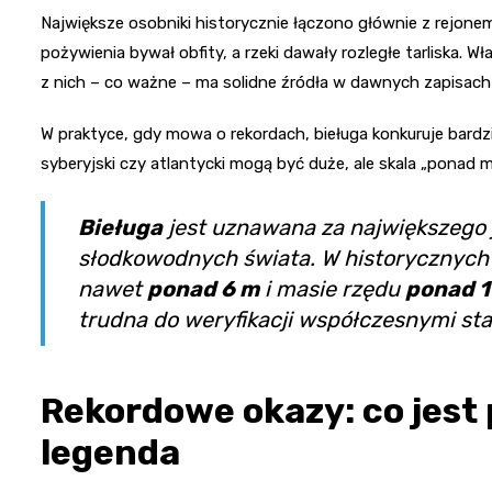
Największe osobniki historycznie łączono głównie z rejon
pożywienia bywał obfity, a rzeki dawały rozległe tarliska. 
z nich – co ważne – ma solidne źródła w dawnych zapisach 
W praktyce, gdy mowa o rekordach, bieługa konkuruje bardzie
syberyjski czy atlantycki mogą być duże, ale skala „ponad m
Bieługa
jest uznawana za największego j
słodkowodnych świata. W historycznych z
nawet
ponad 6 m
i masie rzędu
ponad 
trudna do weryfikacji współczesnymi st
Rekordowe okazy: co jest 
legenda