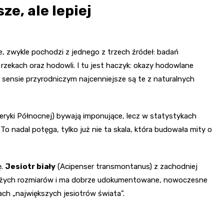
e, ale lepiej
ze, zwykle pochodzi z jednego z trzech źródeł: badań
zekach oraz hodowli. I tu jest haczyk: okazy hodowlane
 sensie przyrodniczym najcenniejsze są te z naturalnych
z Ameryki Północnej) bywają imponujące, lecz w statystykach
. To nadal potęga, tylko już nie ta skala, która budowała mity o
ę.
Jesiotr biały
(Acipenser transmontanus) z zachodniej
dużych rozmiarów i ma dobrze udokumentowane, nowoczesne
ach „największych jesiotrów świata”.