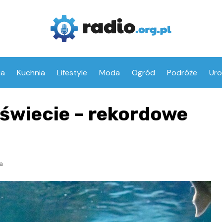
ia
Kuchnia
Lifestyle
Moda
Ogród
Podróże
Ur
 świecie – rekordowe
a