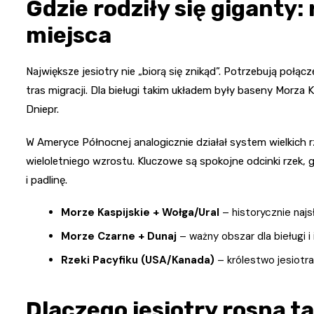
Gdzie rodziły się giganty:
miejsca
Największe jesiotry nie „biorą się znikąd”. Potrzebują poł
tras migracji. Dla bieługi takim układem były baseny Morza Ka
Dniepr.
W Ameryce Północnej analogicznie działał system wielkich rze
wieloletniego wzrostu. Kluczowe są spokojne odcinki rzek, 
i padlinę.
Morze Kaspijskie + Wołga/Ural
– historycznie najsł
Morze Czarne + Dunaj
– ważny obszar dla bieługi i 
Rzeki Pacyfiku (USA/Kanada)
– królestwo jesiotr
Dlaczego jesiotry rosną ta