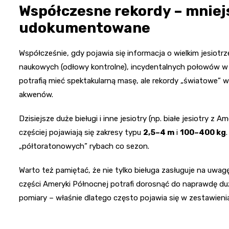
Współczesne rekordy – mniejsz
udokumentowane
Współcześnie, gdy pojawia się informacja o wielkim jesiotr
naukowych (odłowy kontrolne), incydentalnych połowów w r
potrafią mieć spektakularną masę, ale rekordy „światowe” w
akwenów.
Dzisiejsze duże bieługi i inne jesiotry (np. białe jesiotry 
częściej pojawiają się zakresy typu
2,5–4 m
i
100–400 kg
„półtoratonowych” rybach co sezon.
Warto też pamiętać, że nie tylko bieługa zasługuje na uwag
części Ameryki Północnej potrafi dorosnąć do naprawdę 
pomiary – właśnie dlatego często pojawia się w zestawieni