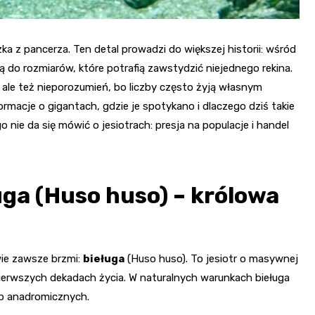
zka z pancerza. Ten detal prowadzi do większej historii: wśród
 do rozmiarów, które potrafią zawstydzić niejednego rekina.
ale też nieporozumień, bo liczby często żyją własnym
ormacje o gigantach, gdzie je spotykano i dlaczego dziś takie
o nie da się mówić o jesiotrach: presja na populacje i handel
uga (Huso huso) – królowa
wie zawsze brzmi:
bieługa
(Huso huso). To jesiotr o masywnej
pierwszych dekadach życia. W naturalnych warunkach bieługa
yb anadromicznych.