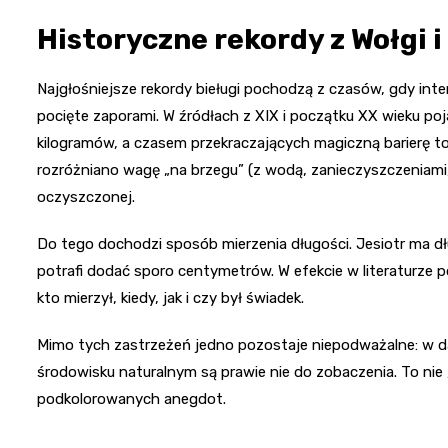
Historyczne rekordy z Wołgi i
Najgłośniejsze rekordy bieługi pochodzą z czasów, gdy inten
pocięte zaporami. W źródłach z XIX i początku XX wieku po
kilogramów, a czasem przekraczających magiczną barierę to
rozróżniano wagę „na brzegu” (z wodą, zanieczyszczeniami,
oczyszczonej.
Do tego dochodzi sposób mierzenia długości. Jesiotr ma dłu
potrafi dodać sporo centymetrów. W efekcie w literaturze po
kto mierzył, kiedy, jak i czy był świadek.
Mimo tych zastrzeżeń jedno pozostaje niepodważalne: w da
środowisku naturalnym są prawie nie do zobaczenia. To nie „
podkolorowanych anegdot.