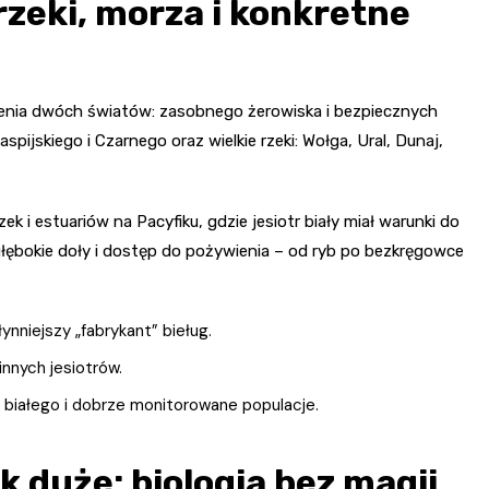
 rzeki, morza i konkretne
ączenia dwóch światów: zasobnego żerowiska i bezpiecznych
spijskiego i Czarnego oraz wielkie rzeki: Wołga, Ural, Dunaj,
k i estuariów na Pacyfiku, gdzie jesiotr biały miał warunki do
głębokie doły i dostęp do pożywienia – od ryb po bezkręgowce
ynniejszy „fabrykant” bieług.
innych jesiotrów.
a białego i dobrze monitorowane populacje.
k duże: biologia bez magii