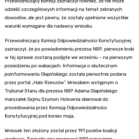
Przewodniczący komisji zaznaczył również, że nie może
udzielić szczegółowych informacji na temat zebranych
dowodów, ale jest pewny, że zostały spełnione wszystkie
warunki wymagane dla nadawcy wniosku.
Przewodniczący Komisji Odpowiedzialności Konstytucyjnej
zaznaczył, że po powiadomieniu prezesa NBP, pierwsze kroki
w tej sprawie zostaną podjęte we wrześniu – na pierwszym
posiedzeniu po wakacjach. Informacja o skutecznym
poinformowaniu Glapińskiego została pierwotnie podana
przez portal „Halo Rzeszów”. Wnioskiem wstępnym o
Trybunał Stanu dla prezesa NBP Adama Glapińskiego
marszałek Sejmu Szymon Hołownia skierował do
procedowania przez Komisję Odpowiedzialności
Konstytucyjnej pod koniec maja.
Wniosek ten złożony został przez 191 posłów koalicji
rządowej. Zarzuciła ona prezesowi NBP naruszenie