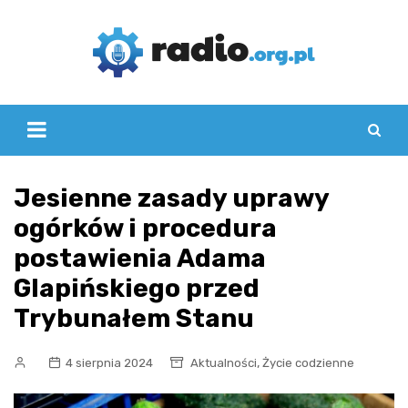
Skip
to
content
Jesienne zasady uprawy
ogórków i procedura
postawienia Adama
Glapińskiego przed
Trybunałem Stanu
,
4 sierpnia 2024
Aktualności
Życie codzienne