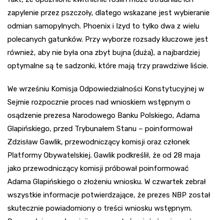
zapylenie przez pszczoły, dlatego wskazane jest wybieranie
odmian samopylnych. Phoenix i Izyd to tylko dwa z wielu
polecanych gatunków. Przy wyborze rozsady kluczowe jest
również, aby nie była ona zbyt bujna (duża), a najbardziej
optymalne są te sadzonki, które mają trzy prawdziwe liście.
We wrześniu Komisja Odpowiedzialności Konstytucyjnej w
Sejmie rozpocznie proces nad wnioskiem wstępnym o
osądzenie prezesa Narodowego Banku Polskiego, Adama
Glapińskiego, przed Trybunałem Stanu – poinformował
Zdzisław Gawlik, przewodniczący komisji oraz członek
Platformy Obywatelskiej. Gawlik podkreślił, że od 28 maja
jako przewodniczący komisji próbował poinformować
Adama Glapińskiego o złożeniu wniosku. W czwartek zebrał
wszystkie informacje potwierdzające, że prezes NBP został
skutecznie powiadomiony o treści wniosku wstępnym.