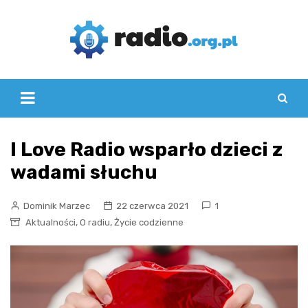
Skip
to
content
I Love Radio wsparło dzieci z
wadami słuchu
Dominik Marzec
22 czerwca 2021
1
,
,
Aktualności
O radiu
Życie codzienne