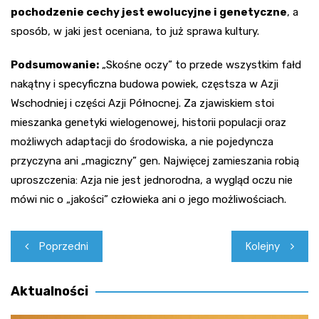
pochodzenie cechy jest ewolucyjne i genetyczne
, a
sposób, w jaki jest oceniana, to już sprawa kultury.
Podsumowanie:
„Skośne oczy” to przede wszystkim fałd
nakątny i specyficzna budowa powiek, częstsza w Azji
Wschodniej i części Azji Północnej. Za zjawiskiem stoi
mieszanka genetyki wielogenowej, historii populacji oraz
możliwych adaptacji do środowiska, a nie pojedyncza
przyczyna ani „magiczny” gen. Najwięcej zamieszania robią
uproszczenia: Azja nie jest jednorodna, a wygląd oczu nie
mówi nic o „jakości” człowieka ani o jego możliwościach.
Nawigacja
Poprzedni
Kolejny
wpisu
Aktualności