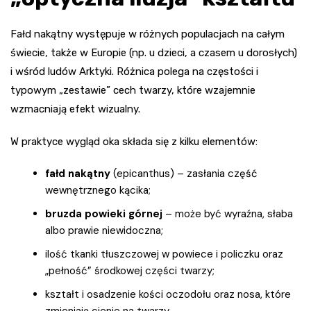
Fałd nakątny występuje w różnych populacjach na całym
świecie, także w Europie (np. u dzieci, a czasem u dorosłych)
i wśród ludów Arktyki. Różnica polega na częstości i
typowym „zestawie” cech twarzy, które wzajemnie
wzmacniają efekt wizualny.
W praktyce wygląd oka składa się z kilku elementów:
fałd nakątny
(epicanthus) – zasłania część
wewnętrznego kącika;
bruzda powieki górnej
– może być wyraźna, słaba
albo prawie niewidoczna;
ilość tkanki tłuszczowej w powiece i policzku oraz
„pełność” środkowej części twarzy;
kształt i osadzenie kości oczodołu oraz nosa, które
zmieniają cienie na twarzy.