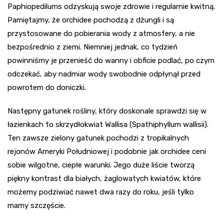
Paphiopedilums odzyskują swoje zdrowie i regularnie kwitną.
Pamiętajmy, że orchidee pochodzą z dżungli i są
przystosowane do pobierania wody z atmosfery, a nie
bezpośrednio z ziemi. Niemniej jednak, co tydzień
powinniśmy je przenieść do wanny i obficie podlać, po czym
odczekać, aby nadmiar wody swobodnie odpłynął przed
powrotem do doniczki.
Następny gatunek rośliny, który doskonale sprawdzi się w
łazienkach to skrzydłokwiat Wallisa (Spathiphyllum wallisii).
Ten zawsze zielony gatunek pochodzi z tropikalnych
rejonów Ameryki Południowej i podobnie jak orchidee ceni
sobie wilgotne, ciepłe warunki. Jego duże liście tworzą
piękny kontrast dla białych, żaglowatych kwiatów, które
możemy podziwiać nawet dwa razy do roku, jeśli tylko
mamy szczęście.