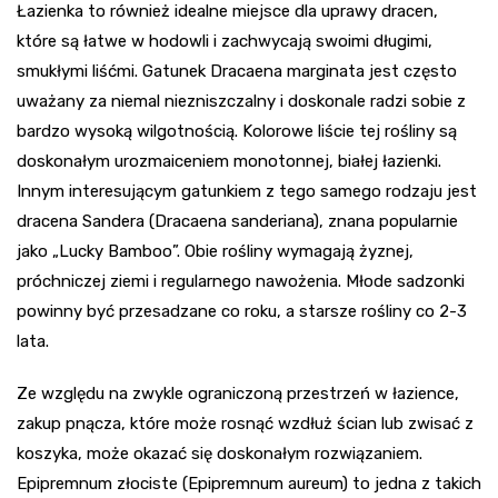
Łazienka to również idealne miejsce dla uprawy dracen,
które są łatwe w hodowli i zachwycają swoimi długimi,
smukłymi liśćmi. Gatunek Dracaena marginata jest często
uważany za niemal niezniszczalny i doskonale radzi sobie z
bardzo wysoką wilgotnością. Kolorowe liście tej rośliny są
doskonałym urozmaiceniem monotonnej, białej łazienki.
Innym interesującym gatunkiem z tego samego rodzaju jest
dracena Sandera (Dracaena sanderiana), znana popularnie
jako „Lucky Bamboo”. Obie rośliny wymagają żyznej,
próchniczej ziemi i regularnego nawożenia. Młode sadzonki
powinny być przesadzane co roku, a starsze rośliny co 2-3
lata.
Ze względu na zwykle ograniczoną przestrzeń w łazience,
zakup pnącza, które może rosnąć wzdłuż ścian lub zwisać z
koszyka, może okazać się doskonałym rozwiązaniem.
Epipremnum złociste (Epipremnum aureum) to jedna z takich