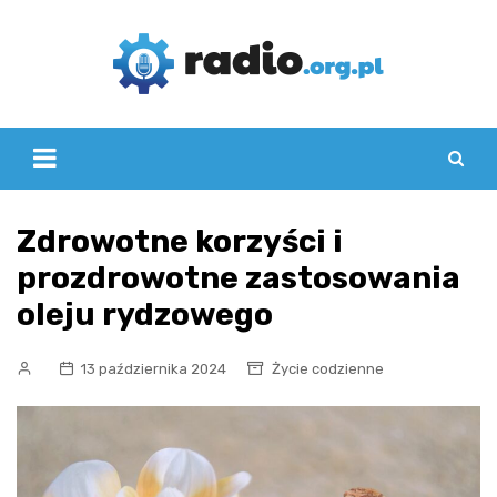
Skip
to
content
Zdrowotne korzyści i
prozdrowotne zastosowania
oleju rydzowego
13 października 2024
Życie codzienne