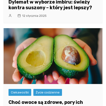
Dylemat w wyborze imbiru: świeży
kontra suszony – który jest lepszy?
12 stycznia 2025
Ciekawostki
Życie codzienne
Choć owoce są zdrowe, pory ich