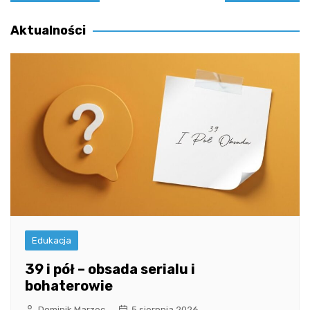
wpisu
Aktualności
Edukacja
39 i pół – obsada serialu i
bohaterowie
Dominik Marzec
5 sierpnia 2026