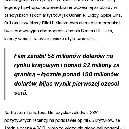
legendy hip-hopu, odpowiedzialne wcześniej za układy w
teledyskach takich artystów jak Usher, P. Diddy, Spice Girls,
Outkast czy Missy Elliott. Kluczowym elementem produkcji
była innowacyjna choreografia Jamala Simsa i Hi-Hata,
którzy wnieśli na ekran świeże style taneczne.
Film zarobił 58 milionów dolarów na
rynku krajowym i ponad 92 miliony za
granicą – łącznie ponad 150 milionów
dolarów, bijąc wynik pierwszej części
serii.
Na Rotten Tomatoes film uzyskał zaledwie 28%
pozytywnych recenzji na podstawie opinii 65 krytyków, ze
średnią oceną 4,9/10. Mimo to widzowie głosowali nogami – i