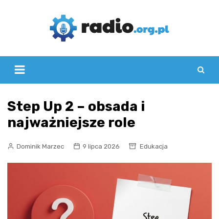
Skip
to
content
Step Up 2 – obsada i
najważniejsze role
Dominik Marzec
9 lipca 2026
Edukacja