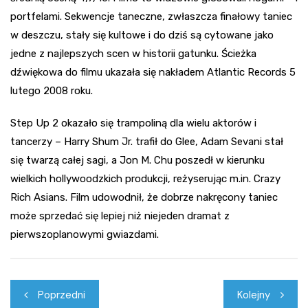
portfelami. Sekwencje taneczne, zwłaszcza finałowy taniec
w deszczu, stały się kultowe i do dziś są cytowane jako
jedne z najlepszych scen w historii gatunku. Ścieżka
dźwiękowa do filmu ukazała się nakładem Atlantic Records 5
lutego 2008 roku.
Step Up 2 okazało się trampoliną dla wielu aktorów i
tancerzy – Harry Shum Jr. trafił do Glee, Adam Sevani stał
się twarzą całej sagi, a Jon M. Chu poszedł w kierunku
wielkich hollywoodzkich produkcji, reżyserując m.in. Crazy
Rich Asians. Film udowodnił, że dobrze nakręcony taniec
może sprzedać się lepiej niż niejeden dramat z
pierwszoplanowymi gwiazdami.
Nawigacja
Poprzedni
Kolejny