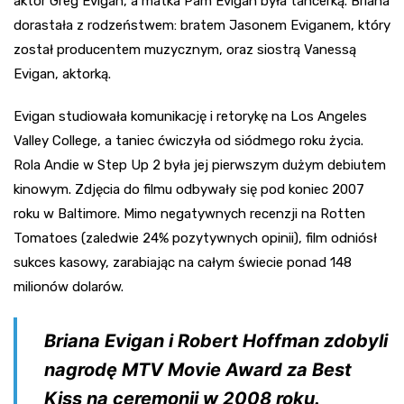
aktor Greg Evigan, a matka Pam Evigan była tancerką. Briana
dorastała z rodzeństwem: bratem Jasonem Eviganem, który
został producentem muzycznym, oraz siostrą Vanessą
Evigan, aktorką.
Evigan studiowała komunikację i retorykę na Los Angeles
Valley College, a taniec ćwiczyła od siódmego roku życia.
Rola Andie w Step Up 2 była jej pierwszym dużym debiutem
kinowym. Zdjęcia do filmu odbywały się pod koniec 2007
roku w Baltimore. Mimo negatywnych recenzji na Rotten
Tomatoes (zaledwie 24% pozytywnych opinii), film odniósł
sukces kasowy, zarabiając na całym świecie ponad 148
milionów dolarów.
Briana Evigan i Robert Hoffman zdobyli
nagrodę MTV Movie Award za Best
Kiss na ceremonii w 2008 roku.