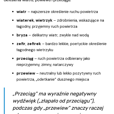
określenia wiatru, powiewu i przeciągu.
wiatr
– najszersze określenie ruchu powietrza
wiaterek
,
wietrzyk
– zdrobnienia, wskazujące na
łagodny, przyjemny ruch powietrza
bryza
– delikatny wiatr, zwykle nad wodą
zefir
,
zefirek
– bardzo lekkie, poetyckie określenie
łagodnego wietrzyku
przeciąg
– ruch powietrza odbierany jako
nieprzyjemny, zimny, natarczywy
przewiew
– neutralny lub lekko pozytywny ruch
powietrza, „odetkanie” dusznego miejsca
„Przeciąg” ma wyraźnie negatywny
wydźwięk („złapało od przeciągu”),
podczas gdy „przewiew” znaczy raczej