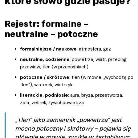
które słowo gdzie pasuje?
Rejestr: formalne –
neutralne – potoczne
formalniejsze / naukowe
: atmosfera, gaz
neutralne, codzienne
: powietrze, wiatr, przeciąg,
przewiew, tlen (w przenośniach)
potoczne / skrótowe
: tlen (w mowie: „wychodzę po
tlen”), wiaterek, wietrzyk
literackie, podniosłe
: aura, bryza, przestworza,
zefir, zefirek, żywioł powietrza
„Tlen” jako zamiennik „powietrza” jest
mocno potoczny i skrótowy – pojawia się
głównie w mowie, zwykle w żartobliwym