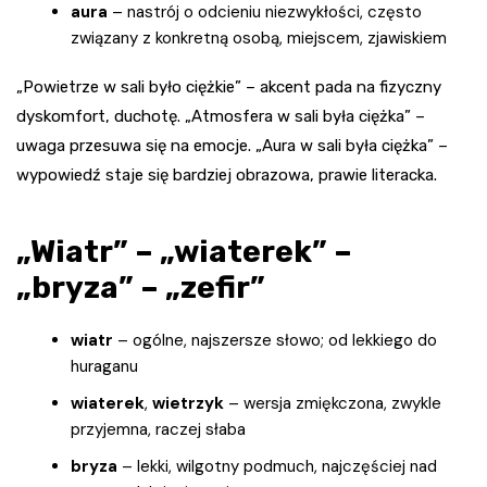
aura
– nastrój o odcieniu niezwykłości, często
związany z konkretną osobą, miejscem, zjawiskiem
„Powietrze w sali było ciężkie” – akcent pada na fizyczny
dyskomfort, duchotę. „Atmosfera w sali była ciężka” –
uwaga przesuwa się na emocje. „Aura w sali była ciężka” –
wypowiedź staje się bardziej obrazowa, prawie literacka.
„Wiatr” – „wiaterek” –
„bryza” – „zefir”
wiatr
– ogólne, najszersze słowo; od lekkiego do
huraganu
wiaterek
,
wietrzyk
– wersja zmiękczona, zwykle
przyjemna, raczej słaba
bryza
– lekki, wilgotny podmuch, najczęściej nad