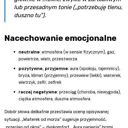
lub przesadnym tonie („potrzebuję tlenu,
duszno tu”).
Nacechowanie emocjonalne
neutralne
: atmosfera (w sensie fizycznym), gaz,
powietrze, wiatr, przestworza
pozytywne, przyjemne
: aura (spokoju, tajemnicy),
bryza, klimat (przyjemny), przewiew (lekki), wiaterek,
wietrzyk, zefir, zefirek
raczej negatywne
: przeciąg (choroba, niewygoda),
ciężka atmosfera, duszna atmosfera
Dobór słowa delikatnie przestawia ocenę opisywanej
sytuacji. „Wiaterek od morza” sugeruje przyjemność,
„przeciąg od okna” – dyskomfort. „Aura napięcia” brzmi