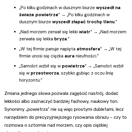
„Po kilku godzinach w dusznym biurze
wyszedł na
świeże powietrze
” → „Po kilku godzinach w
dusznym biurze
wyszedł złapać trochę tlenu
.”
„Nad morzem zerwał się lekki
wiatr
” → „Nad morzem
zerwała się lekka
bryza
.”
„W tej firmie panuje napięta
atmosfera
” → „W tej
firmie unosi się ciężka
aura
nieufności.”
„Samolot wzbił się w
powietrze
” → „Samolot wzbił
się w
przestworza
, szybko gubiąc z oczu linię
horyzontu.”
Zmiana jednego słowa pozwala zagęścić nastrój, dodać
lekkości albo zaznaczyć bardziej fachowy, naukowy ton.
Synonimy „powietrza” nie są więc prostymi dubletami, lecz
narzędziem do precyzyjniejszego rysowania obrazu – czy to
rozmowa o sztormie nad morzem, czy opis ciężkiej