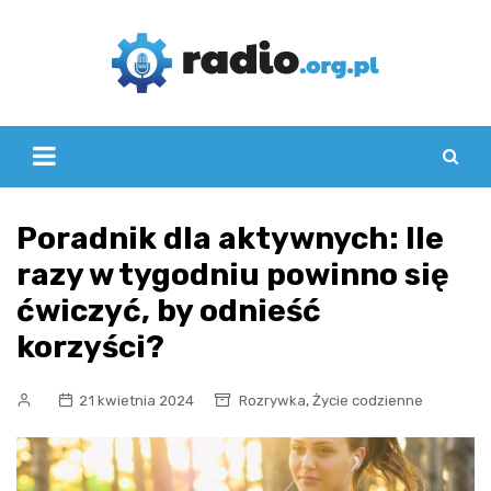
Skip
to
content
Poradnik dla aktywnych: Ile
razy w tygodniu powinno się
ćwiczyć, by odnieść
korzyści?
,
21 kwietnia 2024
Rozrywka
Życie codzienne