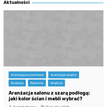
Aktualności
Aranżacja przestrzeni
Aranżacja wnętrz
Budowa
Remonty
Wnętrza
Aranżacja salonu z szarą podłogą:
jaki kolor ścian i mebli wybrać?
Dominik Marzec
13 grudnia 2025