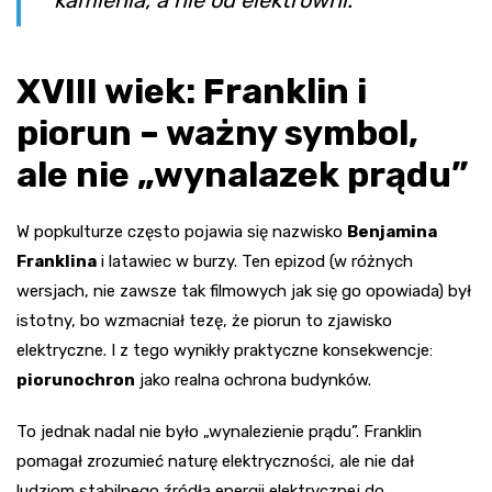
kamienia, a nie od elektrowni.
XVIII wiek: Franklin i
piorun – ważny symbol,
ale nie „wynalazek prądu”
W popkulturze często pojawia się nazwisko
Benjamina
Franklina
i latawiec w burzy. Ten epizod (w różnych
wersjach, nie zawsze tak filmowych jak się go opowiada) był
istotny, bo wzmacniał tezę, że piorun to zjawisko
elektryczne. I z tego wynikły praktyczne konsekwencje:
piorunochron
jako realna ochrona budynków.
To jednak nadal nie było „wynalezienie prądu”. Franklin
pomagał zrozumieć naturę elektryczności, ale nie dał
ludziom stabilnego źródła energii elektrycznej do