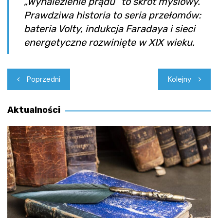
„Wynalezienie prądu” to skrót myślowy.
Prawdziwa historia to seria przełomów:
bateria Volty, indukcja Faradaya i sieci
energetyczne rozwinięte w XIX wieku.
Nawigacja
Poprzedni
Kolejny
wpisu
Aktualności