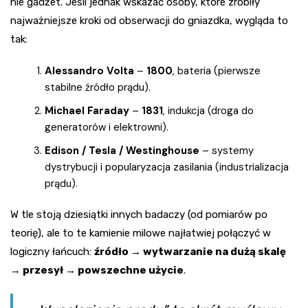
nie gadżet. Jeśli jednak wskazać osoby, które zrobiły
najważniejsze kroki od obserwacji do gniazdka, wygląda to
tak:
Alessandro Volta
–
1800
, bateria (pierwsze
stabilne źródło prądu).
Michael Faraday
–
1831
, indukcja (droga do
generatorów i elektrowni).
Edison / Tesla / Westinghouse
– systemy
dystrybucji i popularyzacja zasilania (industrializacja
prądu).
W tle stoją dziesiątki innych badaczy (od pomiarów po
teorię), ale to te kamienie milowe najłatwiej połączyć w
logiczny łańcuch:
źródło → wytwarzanie na dużą skalę
→ przesył → powszechne użycie
.