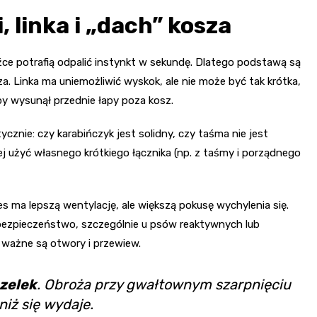
, linka i „dach” kosza
odźce potrafią odpalić instynkt w sekundę. Dlatego podstawą są
za. Linka ma uniemożliwić wyskok, ale nie może być tak krótka,
eby wysunął przednie łapy poza kosz.
znie: czy karabińczyk jest solidny, czy taśma nie jest
piej użyć własnego krótkiego łącznika (np. z taśmy i porządnego
s ma lepszą wentylację, ale większą pokusę wychylenia się.
 bezpieczeństwo, szczególnie u psów reaktywnych lub
 ważne są otwory i przewiew.
zelek
. Obroża przy gwałtownym szarpnięciu
niż się wydaje.