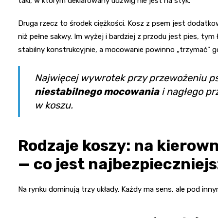
taki, w którym deklarowany udźwig nie jest na styk.
Druga rzecz to środek ciężkości. Kosz z psem jest dodatk
niż pełne sakwy. Im wyżej i bardziej z przodu jest pies, ty
stabilny konstrukcyjnie, a mocowanie powinno „trzymać” go
Najwięcej wywrotek przy przewożeniu psa 
niestabilnego mocowania
i nagłego pr
w koszu.
Rodzaje koszy: na kierown
— co jest najbezpieczniej
Na rynku dominują trzy układy. Każdy ma sens, ale pod inny