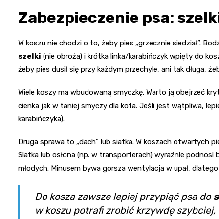
Zabezpieczenie psa: szelki
W koszu nie chodzi o to, żeby pies „grzecznie siedział”. B
szelki
(nie obroża) i krótka linka/karabińczyk wpięty do kos
żeby pies dusił się przy każdym przechyle, ani tak długa, ż
Wiele koszy ma wbudowaną smyczkę. Warto ją obejrzeć krytyc
cienka jak w taniej smyczy dla kota. Jeśli jest wątpliwa, le
karabińczyka).
Druga sprawa to „dach” lub siatka. W koszach otwartych pie
Siatka lub osłona (np. w transporterach) wyraźnie podnosi
młodych. Minusem bywa gorsza wentylacja w upał, dlatego
Do kosza zawsze lepiej przypiąć psa do
s
w koszu potrafi zrobić krzywdę szybciej, 