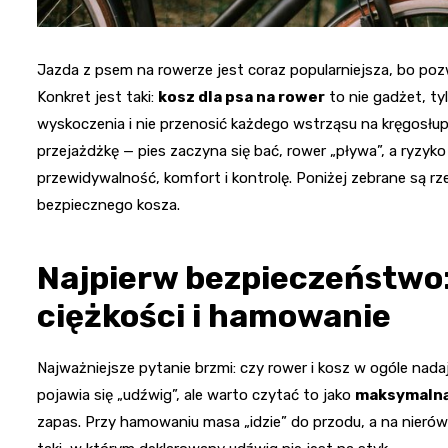
Jazda z psem na rowerze jest coraz popularniejsza, bo po
Konkret jest taki:
kosz dla psa na rower
to nie gadżet, ty
wyskoczenia i nie przenosić każdego wstrząsu na kręgosłup
przejażdżkę — pies zaczyna się bać, rower „pływa”, a ryzyk
przewidywalność, komfort i kontrolę. Poniżej zebrane są rz
bezpiecznego kosza.
Najpierw bezpieczeństwo:
ciężkości i hamowanie
Najważniejsze pytanie brzmi: czy rower i kosz w ogóle nad
pojawia się „udźwig”, ale warto czytać to jako
maksymalną
zapas. Przy hamowaniu masa „idzie” do przodu, a na nierów