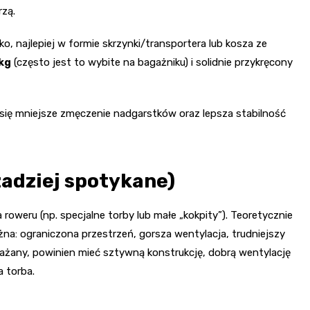
rzą.
o, najlepiej w formie skrzynki/transportera lub kosza ze
kg
(często jest to wybite na bagażniku) i solidnie przykręcony
y się mniejsze zmęczenie nadgarstków oraz lepsza stabilność
zadziej spotykane)
ka roweru (np. specjalne torby lub małe „kokpity”). Teoretycznie
óżna: ograniczona przestrzeń, gorsza wentylacja, trudniejszy
ozważany, powinien mieć sztywną konstrukcję, dobrą wentylację
a torba.