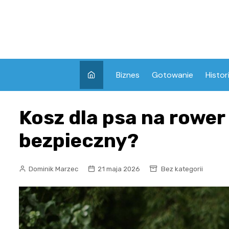
Skip
to
content
Biznes
Gotowanie
Histor
Kosz dla psa na rower
bezpieczny?
Dominik Marzec
21 maja 2026
Bez kategorii