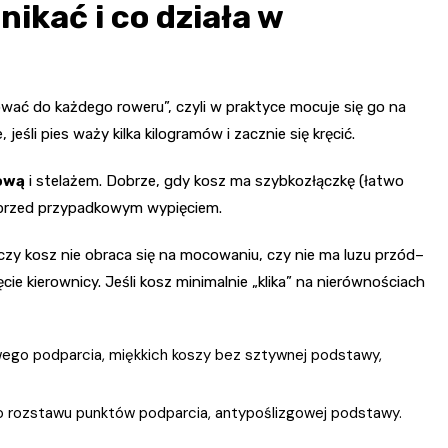
ikać i co działa w
ować do każdego roweru”, czyli w praktyce mocuje się go na
jeśli pies waży kilka kilogramów i zacznie się kręcić.
ową
i stelażem. Dobrze, gdy kosz ma szybkozłączkę (łatwo
ę przed przypadkowym wypięciem.
czy kosz nie obraca się na mocowaniu, czy nie ma luzu przód–
ęcie kierownicy. Jeśli kosz minimalnie „klika” na nierównościach
ego podparcia, miękkich koszy bez sztywnej podstawy,
ego rozstawu punktów podparcia, antypoślizgowej podstawy.