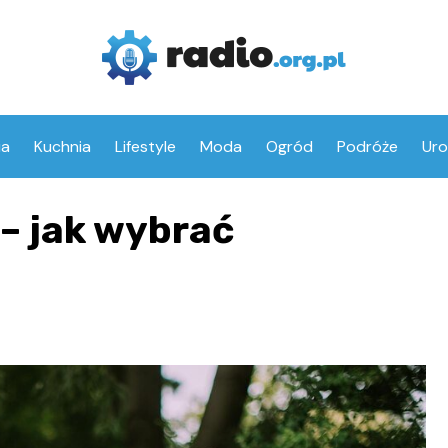
ia
Kuchnia
Lifestyle
Moda
Ogród
Podróże
Ur
 – jak wybrać