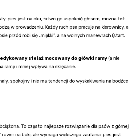
ty: pies jest na oku, łatwo go uspokoić głosem, można też
odzą w prowadzeniu. Każdy ruch psa pracuje na kierownicy, a
sie przód robi się „miękki”, a na wolnych manewrach (start,
edykowany stelaż mocowany do główki ramy
(a nie
na ramę i mniej wpływa na skręcanie.
mały, spokojny i nie ma tendencji do wyskakiwania na bodźce
t obciążona. To często najlepsze rozwiązanie dla psów z górnej
” rower na boki, ale wymaga większego zaufania: pies jest