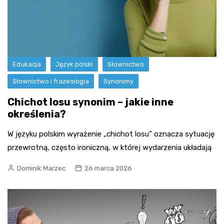
Edukacja
Język polski
Słownictwo
Słownictwo i frazeologia
Synonimy
Chichot losu synonim – jakie inne
określenia?
W języku polskim wyrażenie „chichot losu” oznacza sytuację
przewrotną, często ironiczną, w której wydarzenia układają
Dominik Marzec
26 marca 2026