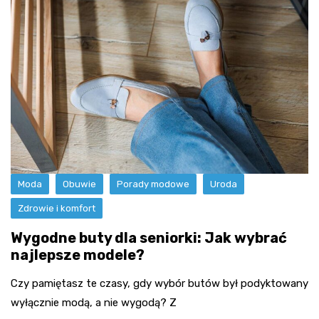
Moda
Obuwie
Porady modowe
Uroda
Zdrowie i komfort
Wygodne buty dla seniorki: Jak wybrać
najlepsze modele?
Czy pamiętasz te czasy, gdy wybór butów był podyktowany
wyłącznie modą, a nie wygodą? Z