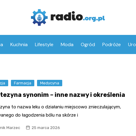
ia
Kuchnia
Lifestyle
Moda
Ogród
Podróże
Ur
cja
Farmacja
Medycyna
tezyna synonim – inne nazwy i określenia
zyna to nazwa leku o działaniu miejscowo znieczulającym,
anego do łagodzenia bólu na skórze i
nik Marzec
25 marca 2026