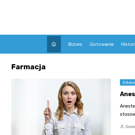
Skip
to
content
Biznes
Gotowanie
Histor
Farmacja
Eduka
Anes
Aneste
stosow
Domi