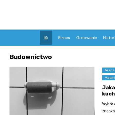
Skip
to
content
Biznes
Gotowanie
Histor
Budownictwo
Aranża
Mater
Jaka 
kuch
Wybór o
znaczą