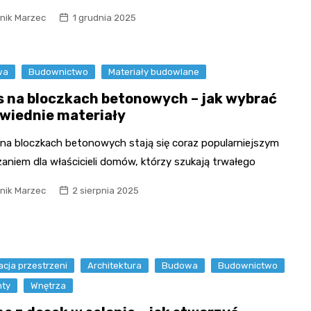
nik Marzec
1 grudnia 2025
wa
Budownictwo
Materiały budowlane
s na bloczkach betonowych – jak wybrać
wiednie materiały
 na bloczkach betonowych stają się coraz popularniejszym
aniem dla właścicieli domów, którzy szukają trwałego
nik Marzec
2 sierpnia 2025
cja przestrzeni
Architektura
Budowa
Budownictwo
ty
Wnętrza