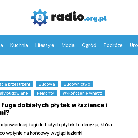
ia
Kuchnia
Lifestyle
Moda
Ogród
Podróże
Ur
cja przestrzeni
Budowa
Budownictwo
iały budowlane
Remonty
Wykończenie wnętrz
fuga do białych płytek w łazience i
ni?
dpowiedniej fugi do białych płytek to decyzja, która
co wpłynie na końcowy wygląd łazienki