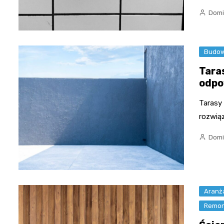
Domi
Budo
Tara
odpo
Tarasy
rozwiąz
Domi
Aranża
Remon