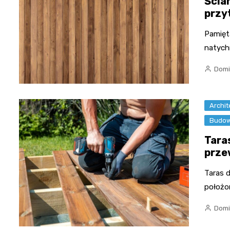
Ścia
przy
Pamięt
natych
Domi
Archit
Budow
Tara
prze
Taras 
położo
Domi