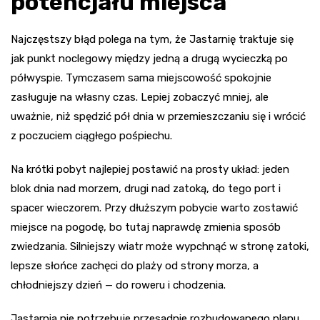
potencjału miejsca
Najczęstszy błąd polega na tym, że Jastarnię traktuje się
jak punkt noclegowy między jedną a drugą wycieczką po
półwyspie. Tymczasem sama miejscowość spokojnie
zasługuje na własny czas. Lepiej zobaczyć mniej, ale
uważnie, niż spędzić pół dnia w przemieszczaniu się i wrócić
z poczuciem ciągłego pośpiechu.
Na krótki pobyt najlepiej postawić na prosty układ: jeden
blok dnia nad morzem, drugi nad zatoką, do tego port i
spacer wieczorem. Przy dłuższym pobycie warto zostawić
miejsce na pogodę, bo tutaj naprawdę zmienia sposób
zwiedzania. Silniejszy wiatr może wypchnąć w stronę zatoki,
lepsze słońce zachęci do plaży od strony morza, a
chłodniejszy dzień — do roweru i chodzenia.
Jastarnia nie potrzebuje przesadnie rozbudowanego planu.