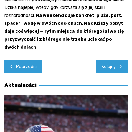
Działa najlepiej wtedy, gdy korzysta się z jej skali i
różnorodności.
Na weekend daje konkret: plaże, port,
spacer i wodę w dwóch odsłonach. Na dłuższy pobyt
daje coś więcej — rytm miejsca, do którego łatwo się
przyzwyczaić i z którego nie trzeba uciekać po
dwóch dniach.
Nawigacja
Poprzedni
Kolejny
wpisu
Aktualności