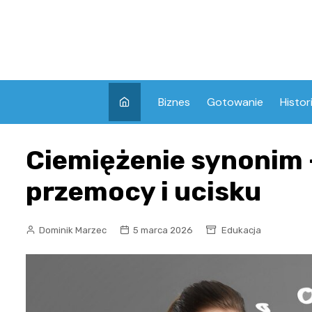
Skip
to
content
Biznes
Gotowanie
Histor
Ciemiężenie synonim 
przemocy i ucisku
Dominik Marzec
5 marca 2026
Edukacja