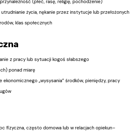
przynależność (płeć, rasę, religię, pochodzenie)
 utrudnianie życia, nękanie przez instytucje lub przełożonych
rodów, klas społecznych
czna
nie z pracy lub sytuacji kogoś słabszego
ich) ponad miarę
ie ekonomicznego „wysysania” środków, pieniędzy, pracy
długów
c fizyczna, często domowa lub w relacjach opiekun–