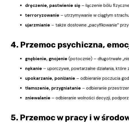
dręczenie, pastwienie się
– łączenie bólu fizyczne
terroryzowanie
– utrzymywanie w ciągłym strachu
ujarzmianie
– także dosłowne „pacyfikowanie” przy 
4. Przemoc psychiczna, emoc
gnębienie, gnojenie
(potocznie) – długotrwałe „nis
nękanie
– uporczywe, powtarzalne działania, które
upokarzanie, poniżanie
– odbieranie poczucia god
tłamszenie, przygniatanie
– odbieranie przestrzen
zniewalanie
– odbieranie wolności decyzji, podpor
5. Przemoc w pracy i w śro