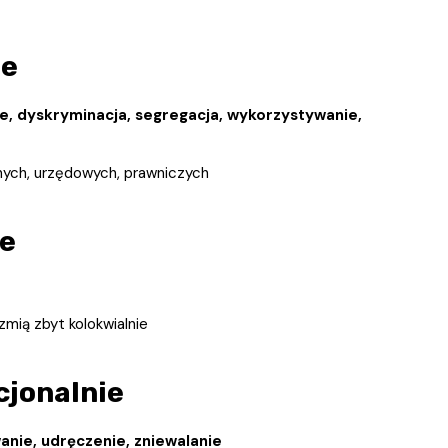
ne
ie, dyskryminacja, segregacja, wykorzystywanie,
nych, urzędowych, prawniczych
we
zmią zbyt kolokwialnie
jonalnie
anie, udręczenie, zniewalanie