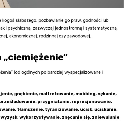
ie kogoś słabszego, pozbawianie go praw, godności lub
jak i psychiczną, zazwyczaj jednostronną i systematyczną.
cznej, ekonomicznej, rodzinnej czy zawodowej.
 „ciemiężenie”
żenia” (od ogólnych po bardziej wyspecjalizowane i
ojenie, gnębienie, maltretowanie, mobbing, nękanie,
 prześladowanie, przygniatanie, represjonowanie,
owanie, tłamszenie, tyranizowanie, ucisk, uciskanie,
, wyzysk, wykorzystywanie, znęcanie się, zniewalanie