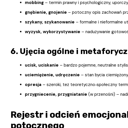
mobbing
– termin prawny i psychologiczny, uporcz
gnębienie, gnojenie
– potoczny opis zachowań prz
szykany, szykanowanie
– formalne i nieformalne u
wyzysk, wykorzystywanie
– nadużywanie gotowośc
6. Ujęcia ogólne i metaforyc
ucisk, uciskanie
– bardzo pojemne, neutralne stylis
uciemiężenie, udręczenie
– stan bycia ciemiężony
opresja
– szeroki, też teoretyczno‑społeczny termi
przygniecenie, przygniatanie
(w przenośni) – nadm
Rejestr i odcień emocjonal
potocznego