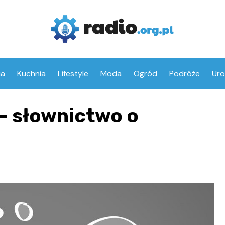
ia
Kuchnia
Lifestyle
Moda
Ogród
Podróże
Ur
– słownictwo o