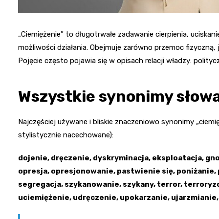
„Ciemiężenie” to długotrwałe zadawanie cierpienia, uciskan
możliwości działania. Obejmuje zarówno przemoc fizyczną, 
Pojęcie często pojawia się w opisach relacji władzy: polity
Wszystkie synonimy słowa
Najczęściej używane i bliskie znaczeniowo synonimy „ciemię
stylistycznie nacechowane):
dojenie, dręczenie, dyskryminacja, eksploatacja, gn
opresja, opresjonowanie, pastwienie się, poniżanie,
segregacja, szykanowanie, szykany, terror, terroryz
uciemiężenie, udręczenie, upokarzanie, ujarzmianie