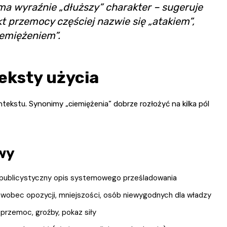
ma wyraźnie „dłuższy” charakter – sugeruje
t przemocy częściej nazwie się „atakiem”,
iemiężeniem”.
eksty użycia
ekstu. Synonimy „ciemiężenia” dobrze rozłożyć na kilka pól
owy
 publicystyczny opis systemowego prześladowania
wobec opozycji, mniejszości, osób niewygodnych dla władzy
przemoc, groźby, pokaz siły