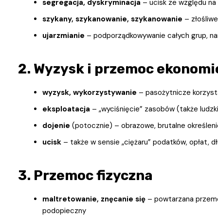
segregacja, dyskryminacja
– ucisk ze względu na 
szykany, szykanowanie, szykanowanie
– złośliwe
ujarzmianie
– podporządkowywanie całych grup, na
2. Wyzysk i przemoc ekonomi
wyzysk, wykorzystywanie
– pasożytnicze korzysta
eksploatacja
– „wyciśnięcie” zasobów (także ludzk
dojenie
(potocznie) – obrazowe, brutalne określen
ucisk
– także w sensie „ciężaru” podatków, opłat, 
3. Przemoc fizyczna
maltretowanie, znęcanie się
– powtarzana przemo
podopieczny