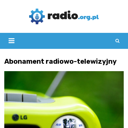
Skip
to
content
Abonament radiowo-telewizyjny